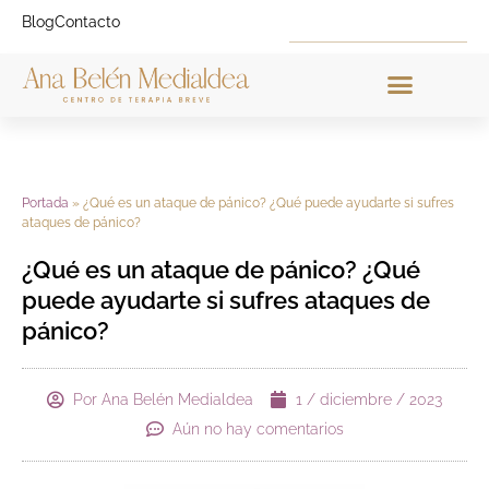
Blog
Contacto
El Proyecto CTB
Portada
»
¿Qué es un ataque de pánico? ¿Qué puede ayudarte si sufres
ataques de pánico?
¿Qué es un ataque de pánico? ¿Qué
puede ayudarte si sufres ataques de
pánico?
Por
Ana Belén Medialdea
1 / diciembre / 2023
Aún no hay comentarios