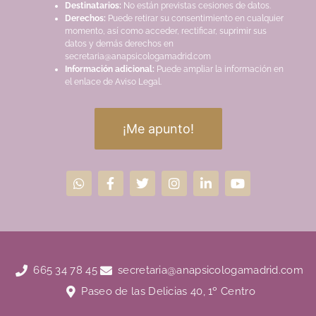
Destinatarios:
No están previstas cesiones de datos.
Derechos:
Puede retirar su consentimiento en cualquier
momento, así como acceder, rectificar, suprimir sus
datos y demás derechos en
secretaria@anapsicologamadrid.com
Información adicional:
Puede ampliar la información en
el enlace de Aviso Legal.
¡Me apunto!
665 34 78 45
secretaria@anapsicologamadrid.com
Paseo de las Delicias 40, 1º Centro