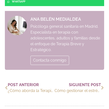
WHATSAPP
ANA BELÉN MEDIALDEA
Psicóloga general sanitaria en Madrid.
Especialista en terapia con
adolescentes, adultos y familias desde
el enfoque de Terapia Breve y
Estratégico.
Contacta conmigo
POST ANTERIOR
SIGUIENTE POST
¿Cómo aborda la Terapia Breve Estratégica la Ansiedad?
Cómo gestionar el estrés y la tristeza durante la Navidad